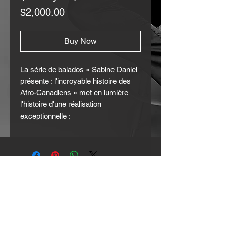
Price
$2,000.00
Buy Now
La série de balados « Sabine Daniel
présente : l'incroyable histoire des
Afro-Canadiens » met en lumière
l'histoire d'une réalisation
exceptionnelle :
par la chanteuse Portia White,
première chanteuse canadienne
noire à avoir atteint une
renommée internationale.
par le premier joueur de hockey
noir de la Ligue nationale
par Art Dorrington and Thornton
et Lucie Blackburn, entrepreneurs